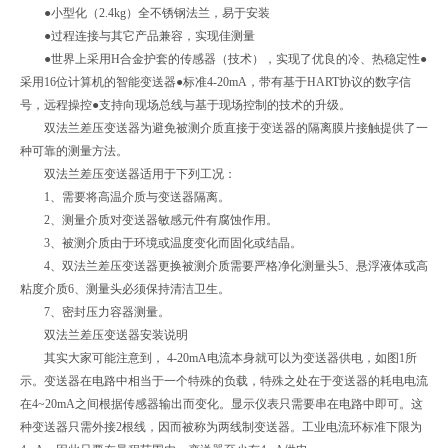
●小型化（2.4kg）全不锈钢法兰，易于安装
●过程连接与其它产品兼容，实现佳测量
●世界上采用H合金护套的传感器（技术），实现了优良的冷、热稳定性●
采用16位计算机的智能变送器●标准4-20mA，带有基于HART协议的数字信
号，远程操控●支持向现场总线与基于现场控制的技术的升级。
双法兰差压变送器为避免被测介质直接于变送器的隔离膜片接触提供了一
种可靠的测量方法。
双法兰差压变送器适用于下列工况：
1、需要将高温介质与变送器隔离。
2、测量介质对变送器敏感元件有腐蚀作用。
3、被测介质由于环境或温度变化而固化或结晶。
4、双法兰差压变送器更换被测介质需要严格净化测量头5、悬浮液体或高
粘度介质6、测量头必须保持清洁卫生。
7、密封压力容器测量。
双法兰差压变送器安装说明
其实大家可能注意到， 4-20mA电流本身就可以为变送器供电，如图1所
示。变送器在电路中相当于一个特殊的负载，特殊之处在于变送器的耗电电流
在4~20mA之间根据传感器输出而变化。显示仪表只需要串在电路中即可。这
种变送器只需外接2根线，因而被称为两线制变送器。工业电流环标准下限为