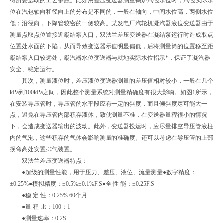
得所要选取的工艺参数。比如用差压变送器测量锅炉汽包水位时，汽包实际水
位在汽包轴向和径向上的分布是不同的，一般在轴向，中间水位高，两侧水位
低；沿径向，下降管较密的一侧较高。某发电厂汽轮机凝汽器液位变送器由于
测量点取点位置接近凝结泵入口，双法兰差压变送器在凝结泵运行时造成取点
位置处水面的下陷，从而导致变送器示值明显偏低，后将测量筒的位置移至距
凝结泵入口较远处，凝汽器水位变送器与就地实际水位指示*，保证了凝汽器
安全、稳定运行。
其次，测量液位时，差压液位变送器测量的差压值相对较小，一般在几个
kPa到100kPa之间，因此整个测量系统对测量精确度有很大影响。如图1所示，
在安装导压管时，导压管的水平段应有一定的斜度，而且倾斜度尽可能大一
点，避免在导压管内部积存液体，致使测量不准，在变送器量程很小的情况
下，会造成变送器输出的波动。此外，变送器投运时，应尽量排空导压管液柱
内的气泡，这些积存的气体会影响测量的准确度。还可以考虑在导压管的上部
拐弯高处安置排气装置。
双法兰差压变送器特点：
●超级的测量性能，用于压力、差压、液位、流量测量●数字精度：
±0.25%●模拟精度：±0.5%±0.1%F.S●全 性 能：±0.25F.S
●稳 定 性：0.25% 60个月
●量 程 比：100：1
●测量速率：0.2S