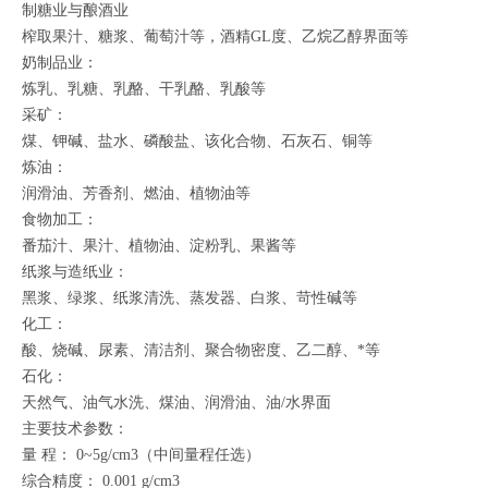
制糖业与酿酒业
榨取果汁、糖浆、葡萄汁等，酒精GL度、乙烷乙醇界面等
奶制品业：
炼乳、乳糖、乳酪、干乳酪、乳酸等
采矿：
煤、钾碱、盐水、磷酸盐、该化合物、石灰石、铜等
炼油：
润滑油、芳香剂、燃油、植物油等
食物加工：
番茄汁、果汁、植物油、淀粉乳、果酱等
纸浆与造纸业：
黑浆、绿浆、纸浆清洗、蒸发器、白浆、苛性碱等
化工：
酸、烧碱、尿素、清洁剂、聚合物密度、乙二醇、*等
石化：
天然气、油气水洗、煤油、润滑油、油/水界面
主要技术参数：
量 程： 0~5g/cm3（中间量程任选）
综合精度： 0.001 g/cm3