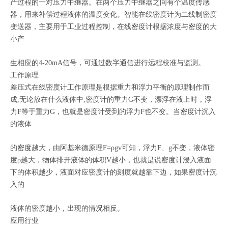
产过程的一对压力中继器。在两个压力中继器之间有个温度传感
器，用来补偿过程液体的温度变化。智能在线密度计为二线制密度
变送器，主要用于工业过程控制，在线密度计根据浓度与密度的大
小产
生相应的4-20mA信号，可通过数字通信进行远程校准与监测。
工作原理
差压式在线密度计工作原理是根据重力和浮力平衡的原理制作而
成,无论放在什么液体中,密度计的重力G不变，漂浮在液上时，浮
力F等于重力G，也就是密度计受到的浮力F也不变。当密度计沉入
的液体
的密度越大，由阿基米德原理F=ρgv可知，浮力F、g不变，液体密
度ρ越大，物体排开液体的体积V越小，也就是说密度计浸入液面
下的体积越少，液面对应密度计的刻度就越靠下边，如果密度计沉
入的
液体的密度越小，出现的情况相反。
应用行业