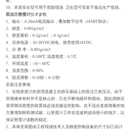
断。
10、本质安全型可用于危险现场. 卫生型可安装于食品生产现场。
双法兰密度计
技术参数
1、输出：4-20mA电流输出，叠加数字信号（HART协议）
2、精度：0.001g/cm3
3、密度量程：0-2g/cm3 ；0-3g/cm3
4、仪表电源：16-30VDC供电，推荐使用24VDC
5、分 辨 率：0.001g/cm3
6、温度量程：0-100℃ 温度精度：0.5℃
7、环境温度：-10～60℃
8、湿度范围：0-90%
9、阻尼调整：0-16秒；0-32秒
安装注意事项
1、在线密度计的原理是建立在静压基础上的双法兰差压法。由于
所测液体有时并不是静止的，它在不断地循环和搅动。因此用静压
原理测试密度的装置就必须克服这些影响。在不适合直接测量的地
方要增加附助测试罐，让密度计工作在流速和波动很小的地方，以
保证密度计读数的稳定。
2、具体安装图由工程现场技术人员根据所购设备的尺寸自己设计