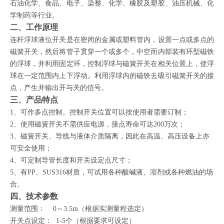
石油化学、食品、电子、染整、化学、橡胶及塑胶、油压机械、化
学制药等行业。
二、工作原理
连杆浮球液位开关是在密闭的金属或塑料管内，设置一点或多点的
磁簧开关，然后将管子贯穿一个或多个，中空而内部装有环型磁铁
的浮球，并利用固定环，控制浮球与磁簧开关在相关位置上，使浮
球在一定范围内上下浮动。利用浮球内的磁铁去吸引磁簧开关的接
点，产生并输出开与关的信号。
三、产品特点
1、
可作多点控制。控制开关位置可以按使用者需要订制
；
2、
使用磁簧开关不需供应电源，接点寿命可达200万次
；
3、磁簧开关、导线与液体介质隔离，因此在高温、高压设备上亦
可安全使用；
4、可定制导管长度和开关设定点尺寸；
5、
有
PP、SUS316材质，
可试用各种
酸碱液、溶剂或各种燃油
的场
合
。
四、技术参数
测量范围： 0～3.5m（根据实测量程选定）
开关点设定： 1-5个（根据要求可设定）