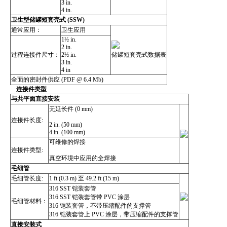
3 in.
4 in.
卫生型储罐短套壳式 (SSW)
通常应用：
卫生应用
1½ in.
2 in.
过程连接件尺寸：
2½ in.
储罐短套壳式数据表
3 in.
4 in
全面的密封件供应 (PDF @ 6.4 Mb)
连接件类型
与共平面直接安装
无延长件 (0 mm)
连接件长度:
2 in. (50 mm)
4 in. (100 mm)
可维修的焊接
连接件类型:
真空环境中应用的全焊接
毛细管
毛细管长度:
1 ft (0.3 m) 至 49.2 ft (15 m)
316 SST 铠装套管
316 SST 铠装套管带 PVC 涂层
毛细管材料：
316 铠装套管，不带压缩配件的支撑管
316 铠装套管上 PVC 涂层，带压缩配件的支撑管
直接安装式