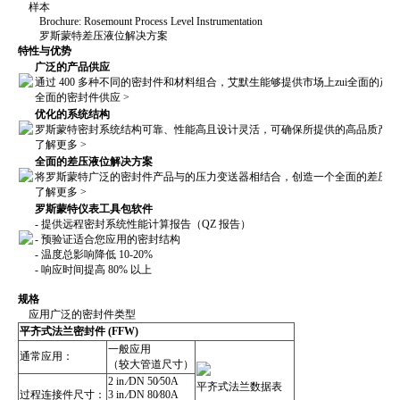
样本
Brochure: Rosemount Process Level Instrumentation
罗斯蒙特差压液位解决方案
特性与优势
广泛的产品供应
通过 400 多种不同的密封件和材料组合，艾默生能够提供市场上zui全面的
全面的密封件供应 >
优化的系统结构
罗斯蒙特密封系统结构可靠、性能高且设计灵活，可确保所提供的高品质产品
了解更多 >
全面的差压液位解决方案
将罗斯蒙特广泛的密封件产品与的压力变送器相结合，创造一个全面的差压液
了解更多 >
罗斯蒙特仪表工具包软件
- 提供远程密封系统性能计算报告（QZ 报告）
- 预验证适合您应用的密封结构
- 温度总影响降低 10-20%
- 响应时间提高 80% 以上
规格
应用广泛的密封件类型
平齐式法兰密封件 (FFW)
一般应用
通常应用：
（较大管道尺寸）
2 in.⁄DN 50⁄50A
平齐式法兰数据表
过程连接件尺寸：
3 in.⁄DN 80⁄80A