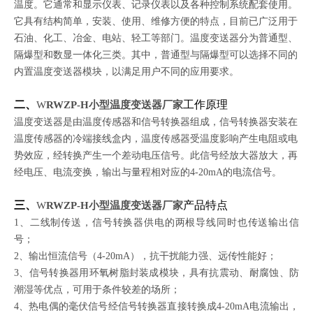
温度。它通常和显示仪表、记录仪表以及各种控制系统配套使用。
它具有结构简单，安装、使用、维修方便的特点，目前已广泛用于
石油、化工、冶金、电站、轻工等部门。温度变送器分为普通型、
隔爆型和数显一体化三类。其中，普通型与隔爆型可以选择不同的
内置温度变送器模块，以满足用户不同的应用要求。
二、
工作原理
W
RWZP-H小型温度变送器厂家
温度变送器是由温度传感器和信号转换器组成，信号转换器安装在
温度传感器的冷端接线盒内，温度传感器受温度影响产生电阻或电
势效应，经转换产生一个差动电压信号。此信号经放大器放大，再
经电压、电流变换，输出与量程相对应的4-20mA的电流信号。
三、
产品特点
W
RWZP-H小型温度变送器厂家
1、二线制传送，信号转换器供电的两根导线同时也传送输出信
号；
2、输出恒流信号（4-20mA），抗干扰能力强、远传性能好；
3、信号转换器用环氧树脂封装成模块，具有抗震动、耐腐蚀、防
潮湿等优点，可用于条件较差的场所；
4、热电偶的毫伏信号经信号转换器直接转换成4-20mA电流输出，